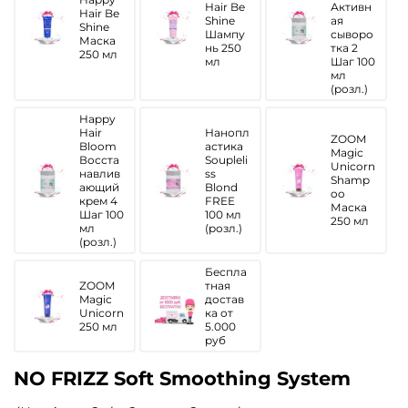
Hair Be
Активн
Hair Be
Shine
ая
Shine
Шампу
сыворо
Маска
нь 250
тка 2
250 мл
мл
Шаг 100
мл
(розл.)
Happy
Hair
Нанопл
ZOOM
Bloom
астика
Magic
Восста
Soupleli
Unicorn
навлив
ss
Shamp
ающий
Blond
oo
крем 4
FREE
Маска
Шаг 100
100 мл
250 мл
мл
(розл.)
(розл.)
Беспла
ZOOM
тная
Magic
достав
Unicorn
ка от
250 мл
5.000
руб
NO FRIZZ Soft Smoothing System