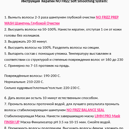
Инструкция
Кератин NO FRIZZ Soft Smoothing System
:
1. Вымыть волосы 2-3 раза шампунем глубокой очистки
NO FRIZZ PREP
WASH Шампунь Глубокой Очистки
2. Высушить волосы на 50-100%. Нанести кератин, отступая 1 см от кожи
головы без излишков.
3. Выдержать 20-30 минут.
4. Высушить волосы на 100%. Разделить волосы на секции.
5. Выпарить состав с помощью утюжка. Температуру выставляем в
соответствии со структурой и степенью повреждения волос от 160 до 230
С. Примерно по 7-15 протяжек на прядь.
Повреждённые волосы: 190-200 С.
Нормальные: 210-220 С.
Сильно кудрявые/плотные/толстые: 220-230 С.
6. Дать волосам остыть 10 минут естественным способом.
7. Промыть волосы проточной водой, для лучшего результата промыть
волосы стабилизирующим шампунем
NO FRIZZ BALANCE SEAL
Стабилизирующая Маска
. Нанести завершающую маску
LIMM PRO Mask
FINISH UP
Маска Финализатор pH 3.5
на 10-15 мин. Смойте водой.
8. Промокнуть волосы полотенцем. Высушить волосы феном, уложить по