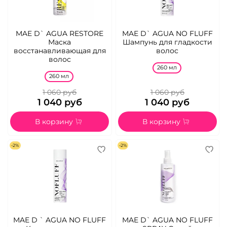
MAE D` AGUA RESTORE
MAE D` AGUA NO FLUFF
Маска
Шампунь для гладкости
восстанавливающая для
волос
волос
260 мл
260 мл
1 060 руб
1 060 руб
1 040 руб
1 040 руб
В корзину
В корзину
-2%
-2%
MAE D ` AGUA NO FLUFF
MAE D` AGUA NO FLUFF