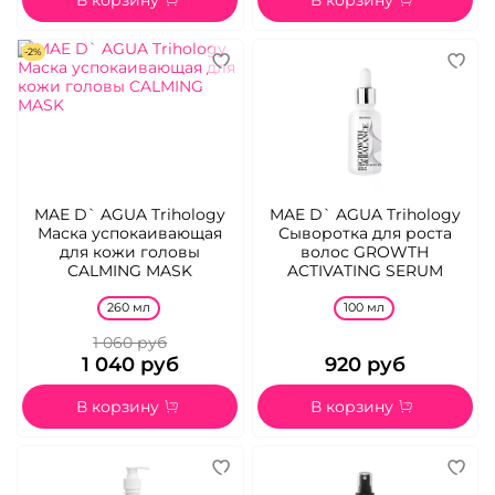
В корзину
В корзину
-2%
MAE D` AGUA Trihology
MAE D` AGUA Trihology
Маска успокаивающая
Сыворотка для роста
для кожи головы
волос GROWTH
CALMING MASK
ACTIVATING SERUM
260 мл
100 мл
1 060 руб
1 040 руб
920 руб
В корзину
В корзину