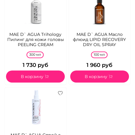
MAE D` AGUA Trihology
MAE D` AGUA Масло
Пилинг для кожи головы
флюид LIPID RECOVERY
PEELING CREAM
DRY OIL SPRAY
300 мл
100 мл
1 730 руб
1 960 руб
В корзину
В корзину
MAE D` AGUA Спрей с