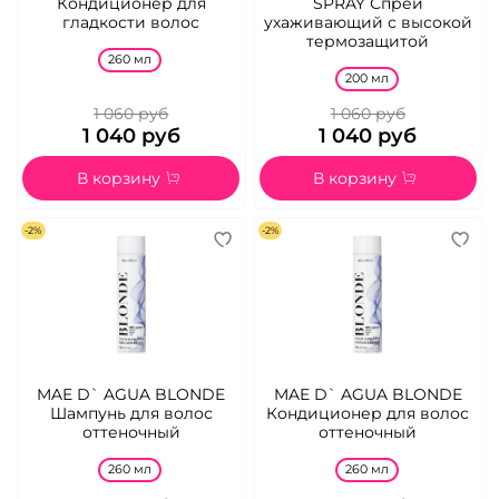
Кондиционер для
SPRAY Спрей
гладкости волос
ухаживающий с высокой
термозащитой
260 мл
200 мл
1 060 руб
1 060 руб
1 040 руб
1 040 руб
В корзину
В корзину
-2%
-2%
MAE D` AGUA BLONDE
MAE D` AGUA BLONDE
Шампунь для волос
Кондиционер для волос
оттеночный
оттеночный
260 мл
260 мл