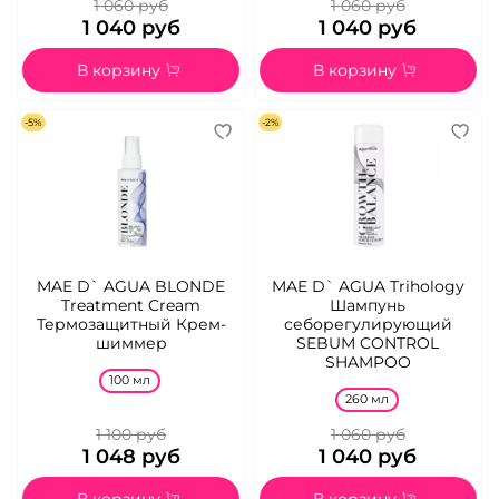
1 060 руб
1 060 руб
1 040 руб
1 040 руб
В корзину
В корзину
-5%
-2%
MAE D` AGUA BLONDE
MAE D` AGUA Trihology
Treatment Cream
Шампунь
Термозащитный Крем-
себорегулирующий
шиммер
SEBUM CONTROL
SHAMPOO
100 мл
260 мл
1 100 руб
1 060 руб
1 048 руб
1 040 руб