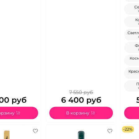
Се
К
Свет
Ф
Косм
Крас
П
7 550 руб
00 руб
6 400 руб
орзину
В корзину
-22%