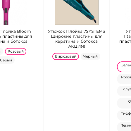
Плойка Bloom
Утюжок Плойка 7SYSTEMS
У
 пластины для
Широкие пластины для
Tit
на и ботокса
кератина и ботокса
плас
АКЦИЯ!
й
Розовый
Бирюзовый
Черный
Серый
Зеле
Розо
Голу
О
Тифф
Темн