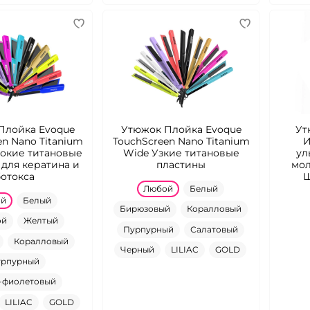
Плойка Evoque
Утюжок Плойка Evoque
Ут
en Nano Titanium
TouchScreen Nano Titanium
И
окие титановые
Wide Узкие титановые
ул
 для кератина и
пластины
мол
ботокса
Любой
Белый
ой
Белый
Бирюзовый
Коралловый
ой
Желтый
Пурпурный
Салатовый
Коралловый
Черный
LILIAC
GOLD
рпурный
-фиолетовый
LILIAC
GOLD