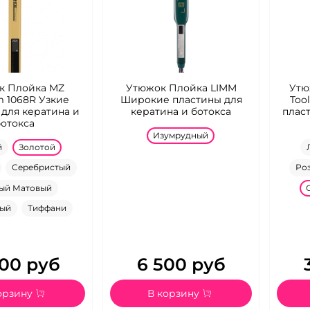
к Плойка MZ
Утюжок Плойка LIMM
Утю
m 1068R Узкие
Широкие пластины для
Too
 для кератина и
кератина и ботокса
плас
ботокса
Изумрудный
й
Золотой
Серебристый
Ро
ый Матовый
ный
Тиффани
00 руб
6 500 руб
орзину
В корзину