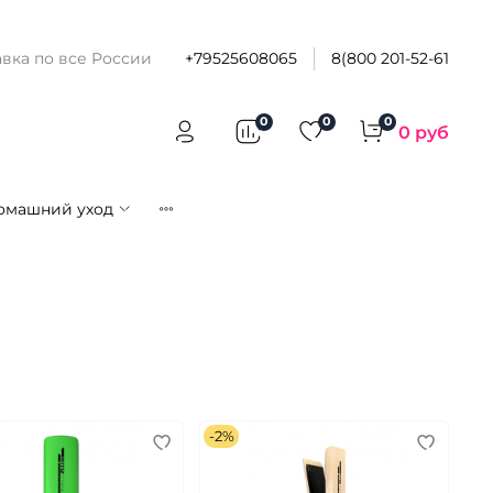
вка по все России
+79525608065
8(800 201-52-61
0
0
0
0 руб
омашний уход
-2%