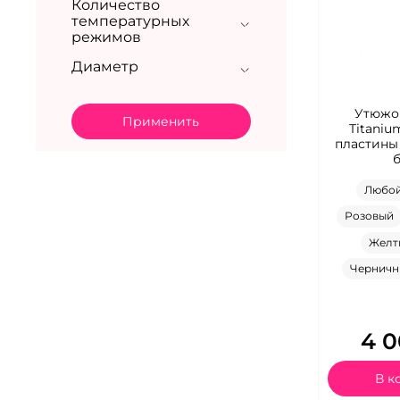
Количество
температурных
режимов
Диаметр
Утюжо
Применить
Titaniu
пластины
Любо
Розовый
Желт
Чернич
4 0
В к