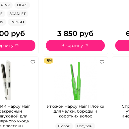
PINK
LILAC
UE
SCARLET
NY
INDIGO
00 руб
3 850 руб
орзину
В корзину
-8%
ИК Happy Hair
Утюжок Happy Hair Плойка
Сп
ракрасный
для челки, бороды и
у
звуковой для
коротких волос
инс
ярного ухода.
е пластины
Любой
Голубой