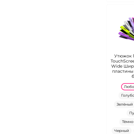
Утюжок 
TouchScre
Wide Шир
пластины
Люб
Голуб
Зелёный
Пу
Тёмно
Черный