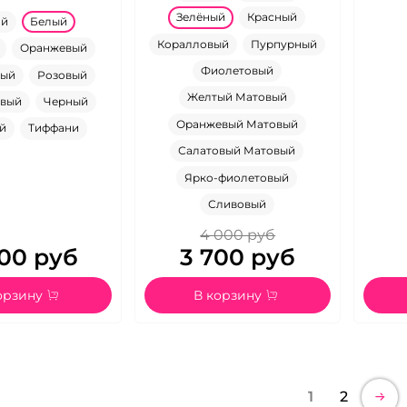
Зелёный
Красный
ой
Белый
Коралловый
Пурпурный
Оранжевый
Фиолетовый
ный
Розовый
Желтый Матовый
вый
Черный
Оранжевый Матовый
й
Тиффани
Салатовый Матовый
Ярко-фиолетовый
Сливовый
4 000 руб
00 руб
3 700 руб
орзину
В корзину
1
2