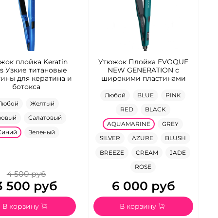
жок плойка Keratin
Утюжок Плойка EVOQUE
ls Узкие титановые
NEW GENERATION с
тины для кератина и
широкими пластинами
ботокса
Любой
BLUE
PINK
Любой
Желтый
RED
BLACK
зовый
Салатовый
AQUAMARINE
GREY
Синий
Зеленый
SILVER
AZURE
BLUSH
BREEZE
CREAM
JADE
ROSE
4 500 руб
3 500 руб
6 000 руб
В корзину
В корзину