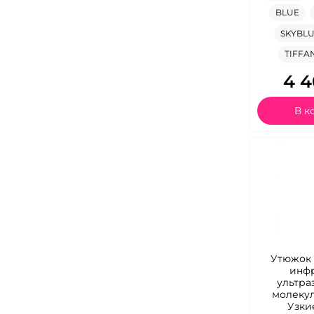
BLUE
SKYBL
TIFFA
4 4
В к
Утюжок 
инф
ультра
молекул
Узки