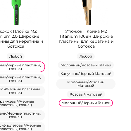
тюжок Плойка MZ
Утюжок Плойка MZ
anium 2.0 Широкие
Titanium 1068R Широкие
тины для кератина и
пластины для кератина и
ботокса
ботокса
Любой
Любой
ный/Черные пластины,
Молочный/Розовый Глянец
глянец
Капучино/Черный Матовый
вый/Черные пластины,
глянец
Молочный/Розовый
Матовый
бой/Черные пластины,
глянец
Розовый матовый
ранжевый/Черные
Молочный/Черный Глянец
пластины, глянец
ани/Черные пластины,
глянец
о-фиолетовый/Черные
пластины, глянец