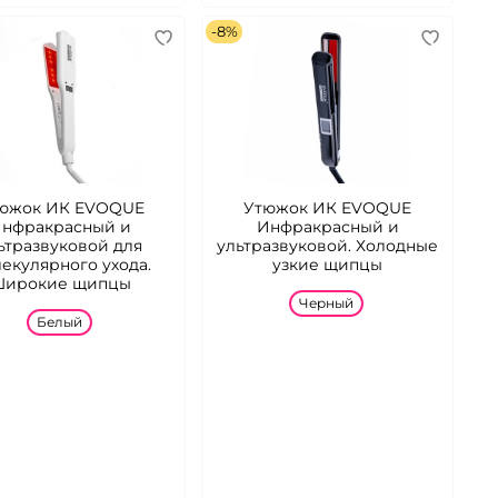
-8%
южок ИК EVOQUE
Утюжок ИК EVOQUE
нфракрасный и
Инфракрасный и
ьтразвуковой для
ультразвуковой. Холодные
екулярного ухода.
узкие щипцы
Широкие щипцы
Черный
Белый