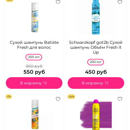
Сухой шампунь Batiste
Schwarzkopf got2b Сухой
Fresh для волос
шампунь Объём Fresh it
Up
200 мл
200 мл
850 руб
550 руб
450 руб
В корзину
В корзину
-7%
-24%