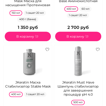
Mask Маска для
Base Аминокислотная
насыщения Протеиновая
400 мл
60 мл
150 мл
1 сашет 20 мл
1 сашет 20 мл
400 г (банка)
1 350 руб
2 700 руб
В корзину
В корзину
JKeratin Маска
JKeratin Must Have
Стабилизатор Stable Mask
Шампунь стабилизатор
для завершения
процедур pH 4.0
400 мл
1 сашет 20 мл
500 мл