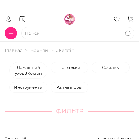
Главная
Бренды
JKeratin
Домашний
Подложки
Составы
уход JKeratin
Инструменты
Активаторы
ФИЛЬТР
Товаров
46
очистить фильтр