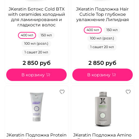
JKeratin Ботокс Cold BTX
JKeratin Подложка Hair
with ceramides холодный
Cuticle Top глубокоe
для ламинирования и
увлажнениe Липидная
гладкости волос
400 мл
150 мл
400 мл
150 мл
100 мл (розл.)
100 мл (розл.)
1 сашет 20 мл
1 сашет 20 мл
2 850 руб
2 850 руб
В корзину
В корзину
JKeratin Подложка Protein
JKeratin Подложка Amino