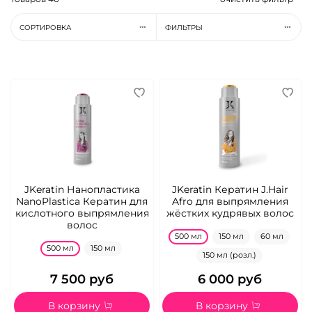
СОРТИРОВКА
ФИЛЬТРЫ
JKeratin Нанопластика
JKeratin Кератин J.Hair
NanoPlastica Кератин для
Afro для выпрямления
кислотного выпрямления
жёстких кудрявых волос
волос
500 мл
150 мл
60 мл
500 мл
150 мл
150 мл (розл.)
7 500 руб
6 000 руб
В корзину
В корзину