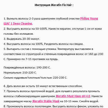
Инструкция
JKeratin Fix Hair
:
1. Вымыть волосы 2-3 раза шампунем глубокой очистки
Philipp Young
ШАГ 1 Deep Cleaning.
2. Высушить волосы на 50-100%. Нанести кератин, отступая 1 см от кожи
головы без излишков.
3. Выдержать 20-30 минут.
4. Высушить волосы на 100%. Разделить волосы на секции.
5. Выпарить состав с помощью утюжка. Температуру выставляем в
соответствии со структурой и степенью повреждения волос от 160 до 230
С. Примерно по 7-15 протяжек на прядь.
Повреждённые волосы: 190-200 С.
Нормальные: 210-220 С.
Сильно кудрявые/плотные/толстые: 220-230 С.
6. Дать волосам остыть 10 минут естественным способом.
7. Промыть волосы проточной водой, для лучшего результата промыть
волосы стабилизирующим шампунем
JKeratin Must Have pH 4.0
. Нанести
завершающую маску
JKeratin Stable Mask
на 10-15 мин. Смойте водой.
8. Промокнуть волосы полотенцем. Высушить волосы феном, уложить по