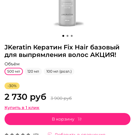
JKeratin Кератин Fix Hair базовый
для выпрямления волос АКЦИЯ!
Объём
500 мл
120 мл
100 мл (розл.)
-30%
2 730 руб
3 900 руб
Купить в 1 клик
В корзину
Добавить в сравнение
(0)