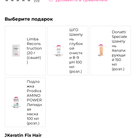
Выберите подарок
ШГО
Donatti
Шампу
Speciale
Limba
нь
Шампу
Recons
глубок
нь
truction
ой
Хелати
(20 г
очистк
рующи
(сашет)
и 8-9
й 150
)
рН 100
мл
мл
(розл.)
(розл.)
Подло
жка
Prodiva
AMINO
POWER
Липидн
ая
маска
100 мл
(розл.)
JKeratin Fix Hair