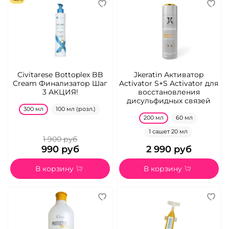
Civitarese Bottoplex BB
Jkeratin Активатор
Cream Финализатор Шаг
Activator S+S Activator для
3 АКЦИЯ!
восстановления
дисульфидных связей
300 мл
100 мл (розл.)
200 мл
60 мл
1 сашет 20 мл
1 900 руб
990 руб
2 990 руб
В корзину
В корзину