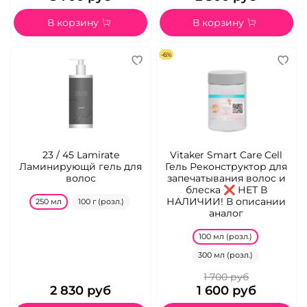
В корзину
В корзину
-6%
23 / 45 Lamirate
Vitaker Smart Care Cell
Ламинирующй гель для
Гель Реконструктор для
волос
запечатывания волос и
блеска ❌ НЕТ В
НАЛИЧИИ! В описании
250 мл
100 г (розл.)
аналог
100 мл (розл.)
300 мл (розл.)
1 700 руб
2 830 руб
1 600 руб