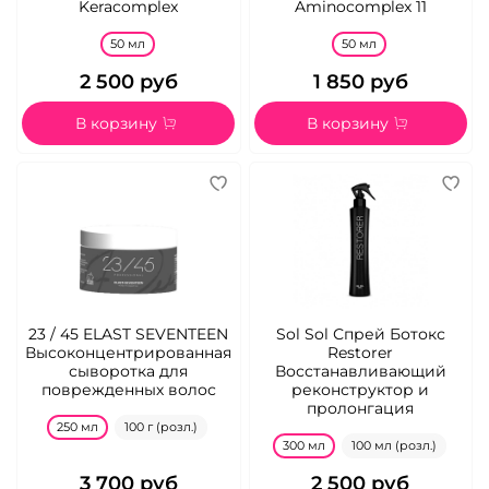
Keracomplex
Aminocomplex 11
50 мл
50 мл
2 500 руб
1 850 руб
В корзину
В корзину
23 / 45 ELAST SEVENTEEN
Sol Sol Спрей Ботокс
Высоконцентрированная
Restorer
сыворотка для
Восстанавливающий
поврежденных волос
реконструктор и
пролонгация
250 мл
100 г (розл.)
300 мл
100 мл (розл.)
3 700 руб
2 500 руб