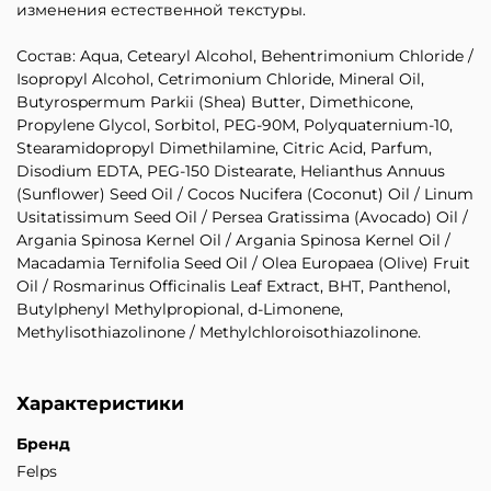
изменения естественной текстуры.
Состав: Aqua, Cetearyl Alcohol, Behentrimonium Chloride /
Isopropyl Alcohol, Cetrimonium Chloride, Mineral Oil,
Butyrospermum Parkii (Shea) Butter, Dimethicone,
Propylene Glycol, Sorbitol, PEG-90M, Polyquaternium-10,
Stearamidopropyl Dimethilamine, Citric Acid, Parfum,
Disodium EDTA, PEG-150 Distearate, Helianthus Annuus
(Sunflower) Seed Oil / Cocos Nucifera (Coconut) Oil / Linum
Usitatissimum Seed Oil / Persea Gratissima (Avocado) Oil /
Argania Spinosa Kernel Oil / Argania Spinosa Kernel Oil /
Macadamia Ternifolia Seed Oil / Olea Europaea (Olive) Fruit
Oil / Rosmarinus Officinalis Leaf Extract, BHT, Panthenol,
Butylphenyl Methylpropional, d-Limonene,
Methylisothiazolinone / Methylchloroisothiazolinone.
Характеристики
Бренд
Felps