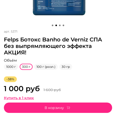
арт.
5371
Felps Ботокс Banho de Verniz СПА
без выпрямляющего эффекта
АКЦИЯ!
Объём
1000 г
300 г
100 г (розл.)
30 гр
-38%
1 000 руб
1 600 руб
Купить в 1 клик
В корзину