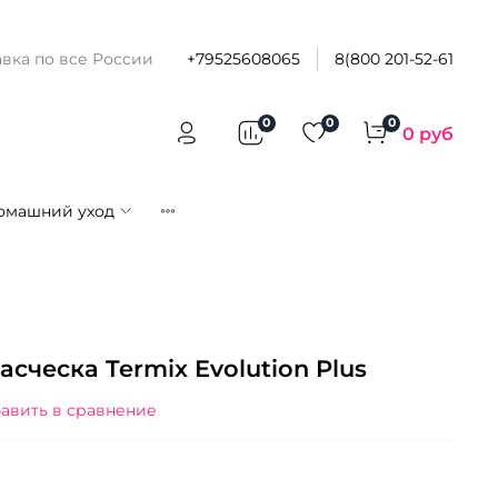
вка по все России
+79525608065
8(800 201-52-61
0
0
0
0 руб
омашний уход
сческа Termix Evolution Plus
авить в сравнение