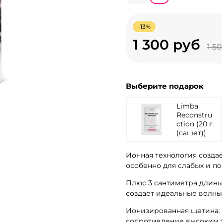
-13%
1 300 руб
1 5
Выберите подарок
Limba
Reconstru
ction (20 г
(сашет))
Ионная технология созда
особенно для слабых и п
Плюс 3 сантиметра длины
создаёт идеальные волны
Ионизированная щетина:
сопротивление высоким т