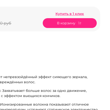
Купить в 1 клик
В корзину
00 руб
ёт непревзойдённый эффект сияющего зеркала,
овреждённых волос.
: Захватывает больше волос за одно движение,
 с эффектом вьющихся кончиков.
 Ионизированные волокна показывают отличное
емпературам, устраняют статическое электричество,