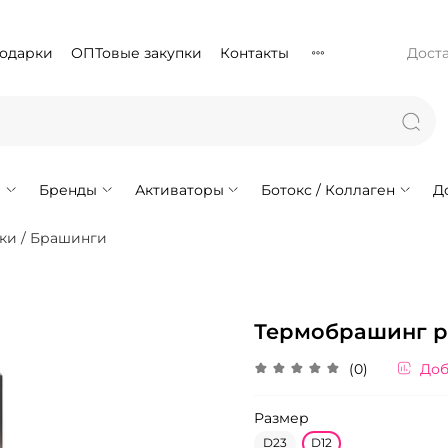
подарки
ОПТовые закупки
Контакты
Доста
!
Бренды
Активаторы
Ботокс / Коллаген
Д
ки / Брашинги
Термобрашинг ра
(0)
Доб
Размер
D23
D12