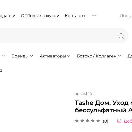
подарки
ОПТовые закупки
Контакты
Доста
!
Бренды
Активаторы
Ботокс / Коллаген
Д
д
арт.
tsh10
Tashe Дом. Уход 
бессульфатный 
(0)
Доб