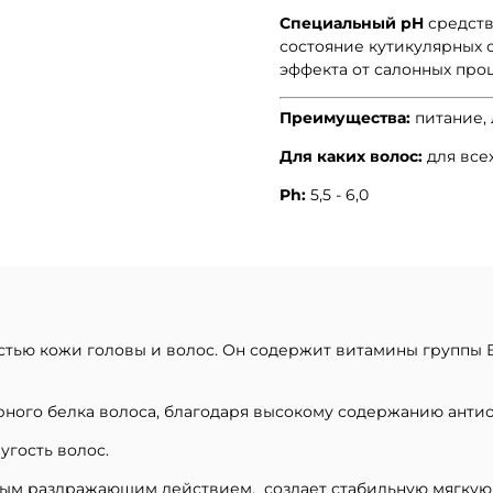
Специальный pH
средств
состояние кутикулярных 
эффекта от салонных про
Преимущества:
питание,
Для каких волос:
для все
Ph:
5,5 - 6,0
стью кожи головы и волос. Он содержит витамины группы В, 
ного белка волоса, благодаря высокому содержанию антио
угость волос.
ым раздражающим действием, создает стабильную мягкую