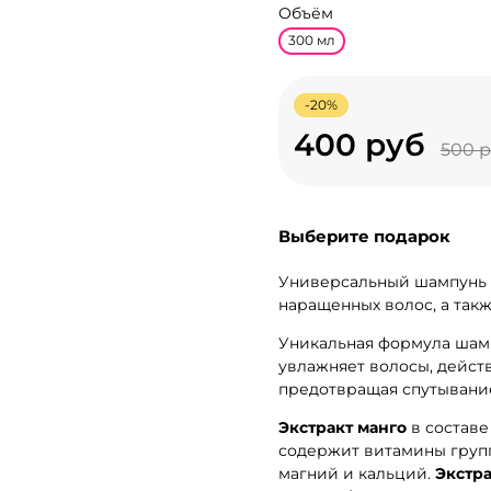
Объём
300 мл
-20%
400 руб
500 
Выберите подарок
Универсальный шампунь б
наращенных волос, а такж
Уникальная формула шамп
увлажняет волосы, действ
предотвращая спутывани
Экстракт манго
в составе
содержит витамины группы 
магний и кальций.
Экстра