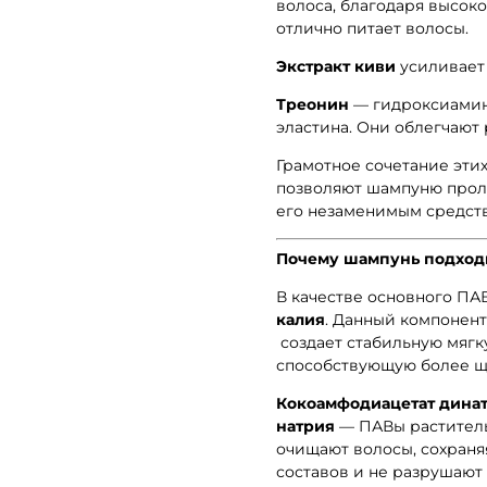
волоса, благодаря высок
отлично питает волосы.
Экстракт киви
усиливает 
Треонин
— гидроксиамино
эластина. Они облегчают
Грамотное сочетание эти
позволяют шампуню проло
его незаменимым средст
Почему шампунь подходи
В качестве основного ПА
калия
. Данный компонен
создает стабильную мяг
способствующую более 
Кокоамфодиацетат динат
натрия
— ПАВы раститель
очищают волосы, сохраня
составов и не разрушают