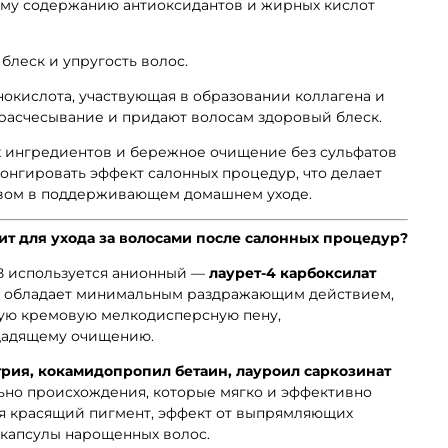
ому содержанию антиоксидантов и жирных кислот
блеск и упругость волос.
кислота, участвующая в образовании коллагена и
 расчесывание и придают волосам здоровый блеск.
х ингредиентов и бережное очищение без сульфатов
нгировать эффект салонных процедур, что делает
вом в поддерживающем домашнем уходе.
т для ухода за волосами после салонных процедур?
В используется анионный —
лаурет-4 карбоксилат
т обладает минимальным раздражающим действием,
кую кремовую мелкодисперсную пену,
щадящему очищению.
рия, кокамидопропил бетаин, лауроил саркозинат
но происхождения, которые мягко и эффективно
я красящий пигмент, эффект от выпрямляющих
 капсулы нарощенных волос.