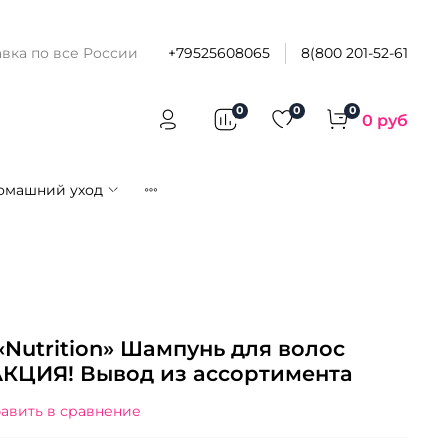
вка по все России
+79525608065
8(800 201-52-61
0
0
0
0 руб
омашний уход
«Nutrition» Шампунь для волос
АКЦИЯ! Вывод из ассортимента
авить в сравнение