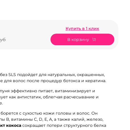
Купить в 1 клик
В корзину
руб
ез SLS подойдет для натуральных, окрашенных,
е для волос после процедур ботокса и кератина.
уня эффективно питает, витаминизирует и
ует как антистатик, облегчая расчесывание и
е.
 борется с сухостью кожи головы и волос. Он
В, витамины С, D, Е, А, а также калий, железо,
кт кокоса
сокращает потери структурного белка