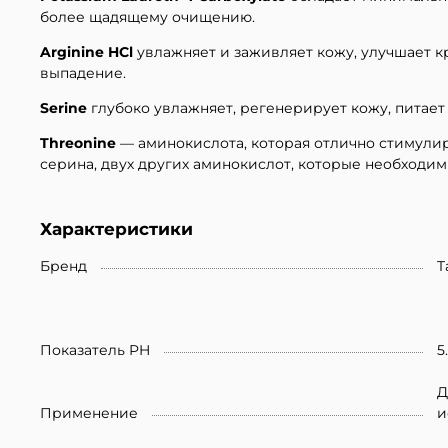
более щадящему очищению.
Arginine HCl
увлажняет и заживляет кожу, улучшает к
выпадение.
Serine
глубоко увлажняет, регенерирует кожу, питае
Threonine
— аминокислота, которая отлично стимулир
серина, двух других аминокислот, которые необходим
Характеристики
Бренд
T
Показатель PH
5
Д
Применение
и