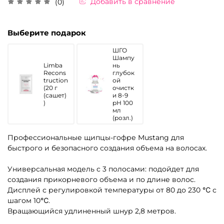
Добавить в сравнение
(0)
Выберите подарок
ШГО
Шампу
Limba
нь
Recons
глубок
truction
ой
(20 г
очистк
(сашет)
и 8-9
)
рН 100
мл
(розл.)
Профессиональные щипцы-гофре Mustang для
быстрого и безопасного создания объема на волосах.
Универсальная модель с 3 полосами: подойдет для
создания прикорневого объема и по длине волос.
Дисплей с регулировкой температуры от 80 до 230 ℃ с
шагом 10℃.
Вращающийся удлиненный шнур 2,8 метров.