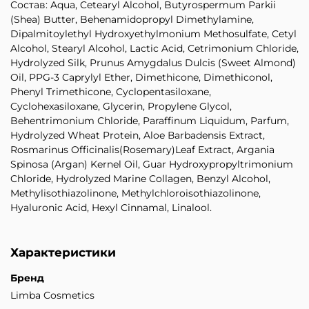
Состав: Aqua, Cetearyl Alcohol, Butyrospermum Parkii
(Shea) Butter, Behenamidopropyl Dimethylamine,
Dipalmitoylethyl Hydroxyethylmonium Methosulfate, Cetyl
Alcohol, Stearyl Alcohol, Lactic Acid, Cetrimonium Chloride,
Hydrolyzed Silk, Prunus Amygdalus Dulcis (Sweet Almond)
Oil, PPG-3 Caprylyl Ether, Dimethicone, Dimethiconol,
Phenyl Trimethicone, Cyclopentasiloxane,
Cyclohexasiloxane, Glycerin, Propylene Glycol,
Behentrimonium Сhloride, Paraffinum Liquidum, Parfum,
Hydrolyzed Wheat Protein, Aloe Вarbadensis Extract,
Rosmarinus Officinalis(Rosemary)Leaf Extract, Argania
Spinosa (Argan) Kernel Oil, Guar Hydroxypropyltrimonium
Chloride, Hydrolyzed Marine Collagen, Benzyl Alcohol,
Methylisothiazolinone, Methylchloroisothiazolinone,
Hyaluronic Acid, Hexyl Cinnamal, Linalool.
Характеристики
Бренд
Limba Cosmetics