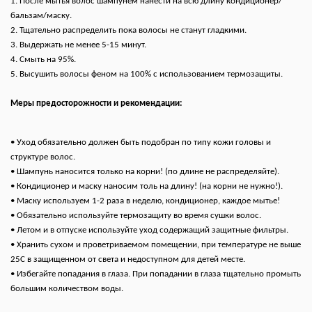
1. После мытья волос шампунем нанести на всю длину кондиционер/
бальзам/маску.
2. Тщательно распределить пока волосы не станут гладкими.
3. Выдержать не менее 5-15 минут.
4. Смыть на 95%.
5. Высушить волосы феном на 100% с использованием термозащиты.
Меры предосторожности и рекомендации:
• Уход обязательно должен быть подобран по типу кожи головы и
структуре волос.
• Шампунь наносится только на корни! (по длине не распределяйте).
• Кондиционер и маску наносим толь на длину! (на корни не нужно!).
• Маску используем 1-2 раза в неделю, кондиционер, каждое мытье!
• Обязательно используйте термозащиту во время сушки волос.
• Летом и в отпуске используйте уход содержащий защитные фильтры.
• Хранить сухом и проветриваемом помещении, при температуре не выше
25С в защищенном от света и недоступном для детей месте.
• Избегайте попадания в глаза. При попадании в глаза тщательно промыть
большим количеством воды.