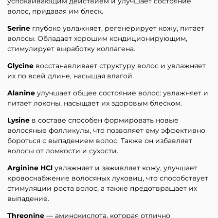
успокаивающим действием и улучшает состояние
волос, придавая им блеск.
Serine
глубоко увлажняет, регенерирует кожу, питает
волосы. Обладает хорошим кондиционирующим,
стимулирует выработку коллагена.
Glycine
восстанавливает структуру волос и увлажняет
их по всей длине, насыщая влагой.
Alanine
улучшает общее состояние волос: увлажняет и
питает локоны, насыщает их здоровым блеском.
Lysine
в составе способен формировать новые
волосяные фолликулы, что позволяет ему эффективно
бороться с выпадением волос. Также он избавляет
волосы от ломкости и сухости.
Arginine HCl
увлажняет и заживляет кожу, улучшает
кровоснабжение волосяных луковиц, что способствует
стимуляции роста волос, а также предотвращает их
выпадение.
Threonine
— аминокислота, которая отлично