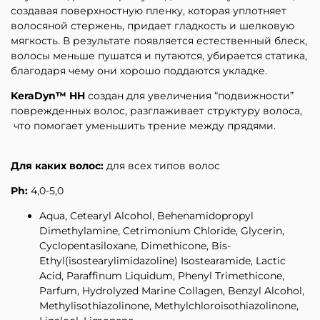
создавая поверхностную пленку, которая уплотняет
волосяной стержень, придает гладкость и шелковую
мягкость. В результате появляется естественный блеск,
волосы меньше пушатся и путаются, убирается статика,
благодаря чему они хорошо поддаются укладке.
KeraDyn™ HH
создан для увеличения “подвижности”
поврежденных волос, разглаживает структуру волоса,
что помогает уменьшить трение между прядями.
Для каких волос:
для всех типов волос
Ph:
4,0-5,0
Aqua, Cetearyl Alcohol, Behenamidopropyl
Dimethylamine, Cetrimonium Chloride, Glycerin,
Cyclopentasiloxane, Dimethicone, Bis-
Ethyl(isostearylimidazoline) Isostearamide, Lactic
Acid, Paraffinum Liquidum, Phenyl Trimethicone,
Parfum, Hydrolyzed Marine Collagen, Benzyl Alcohol,
Methylisothiazolinone, Methylchloroisothiazolinone,