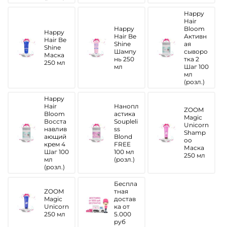
Happy
Hair
Happy
Bloom
Happy
Hair Be
Активн
Hair Be
Shine
ая
Shine
Шампу
сыворо
Маска
нь 250
тка 2
250 мл
мл
Шаг 100
мл
(розл.)
Happy
Hair
Нанопл
ZOOM
Bloom
астика
Magic
Восста
Soupleli
Unicorn
навлив
ss
Shamp
ающий
Blond
oo
крем 4
FREE
Маска
Шаг 100
100 мл
250 мл
мл
(розл.)
(розл.)
Беспла
ZOOM
тная
Magic
достав
Unicorn
ка от
250 мл
5.000
руб