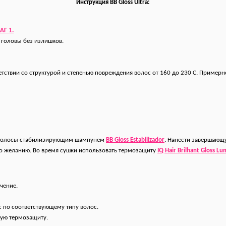
Инструкция
BB Gloss Ultra:
АГ 1.
и головы без излишков.
тствии со структурой и степенью повреждения волос от 160 до 230 С. Примерно
ь волосы стабилизирующим шампунем
BB Gloss Estabilizador
. Нанести завершающ
о желанию. Во время сушки использовать термозащиту
IQ Hair Brilhant Gloss Lu
чение.
с по соответствующему типу волос.
ную термозащиту.