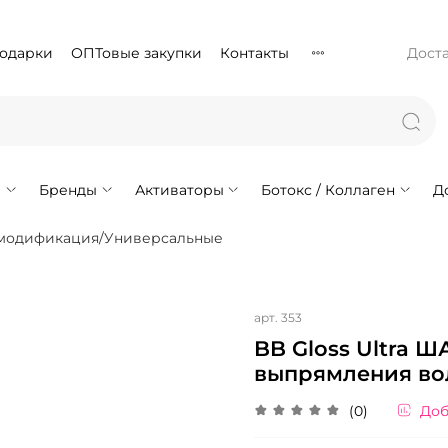
подарки
ОПТовые закупки
Контакты
Доста
!
Бренды
Активаторы
Ботокс / Коллаген
Д
модификация/Универсальные
арт.
353
BB Gloss Ultra 
выпрямления во
(0)
Доб