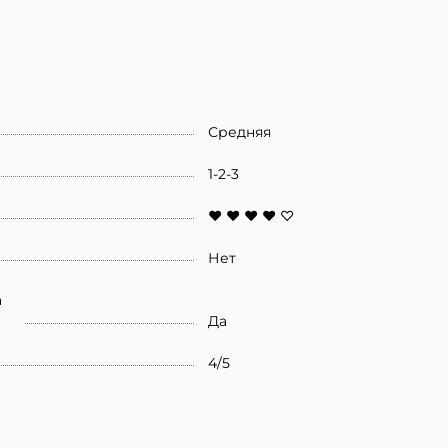
Средняя
1-2-3
♥ ♥ ♥ ♥ ♡
Нет
а
Да
4/5