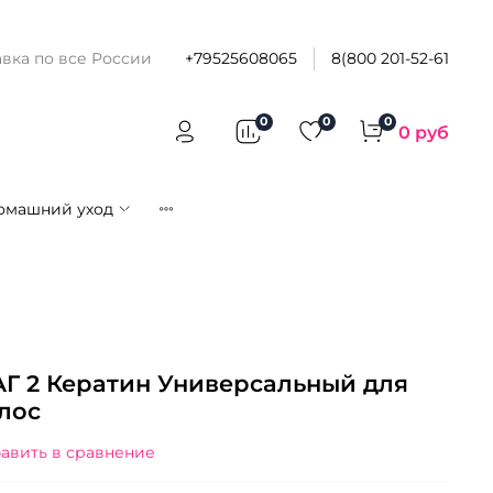
вка по все России
+79525608065
8(800 201-52-61
0
0
0
0 руб
омашний уход
ШАГ 2 Кератин Универсальный для
лос
авить в сравнение