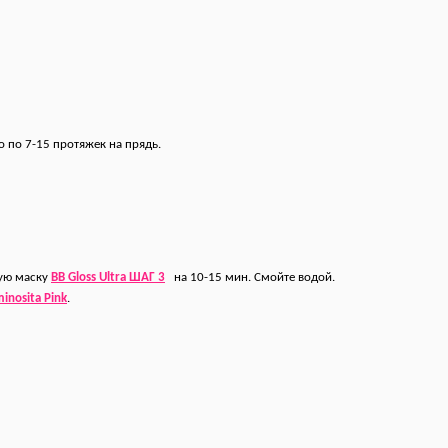
 по 7-15 протяжек на прядь.
ую маску
BB Gloss Ultra ШАГ 3
на 10-15 мин. Смойте водой.
minosita Pink
.