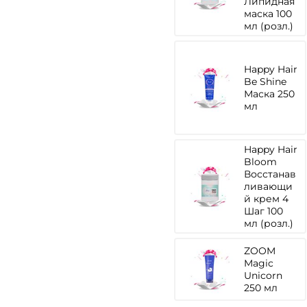
Липидная
маска 100
мл (розл.)
Happy Hair
Be Shine
Маска 250
мл
Happy Hair
Bloom
Восстанав
ливающи
й крем 4
Шаг 100
мл (розл.)
ZOOM
Magic
Unicorn
250 мл