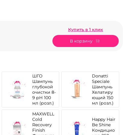
Купить в 1 клик
В корзину
ШГО
Donatti
Шампунь
Speciale
глубокой
Шампунь
очистки 8-
Хелатиру
9 рН 100
ющий 150
мл (розл.)
мл (розл.)
MAXWELL
Cold
Happy Hair
Recovery
Be Shine
Finish
Кондицио