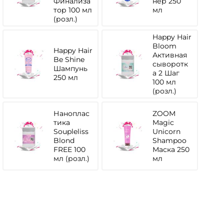
Финализа
нер 250
тор 100 мл
мл
(розл.)
Happy Hair
Bloom
Happy Hair
Активная
Be Shine
сыворотк
Шампунь
а 2 Шаг
250 мл
100 мл
(розл.)
Наноплас
ZOOM
тика
Magic
Soupleliss
Unicorn
Blond
Shampoo
FREE 100
Маска 250
мл (розл.)
мл