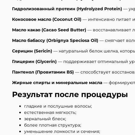
Гидролизованный протеин (Hydrolyzed Protein)
— укр
Кокосовое масло (Coconut Oil)
— интенсивно питает и
Масло какао (Cacao Seed Butter)
— восстанавливает л
Масло бабассу (Orbignya Speciosa Oil)
— смягчает вол
Серицин (Sericin)
— натуральный белок шелка, которы
Глицерин (Glycerin)
— поддерживает оптимальный уро
Пантенол (Провитамин B5)
— способствует восстанов
Жирные спирты и минеральные масла
— формируют л
Результат после процедуры
гладкие и послушные волосы;
естественная мягкость;
зеркальный блеск;
более плотная структура;
уменьшение ломкости и сечения;