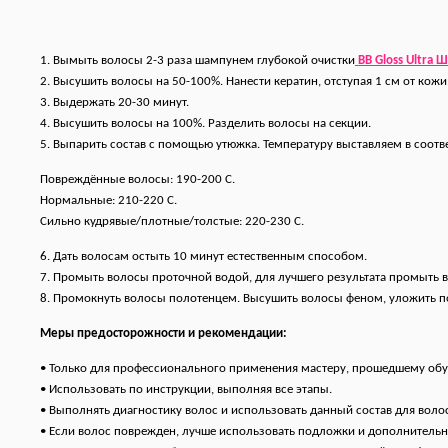
1. Вымыть волосы 2-3 раза шампунем глубокой очистки
BB Gloss Ultra Ш
2. Высушить волосы на 50-100%. Нанести кератин, отступая 1 см от кож
3. Выдержать 20-30 минут.
4. Высушить волосы на 100%. Разделить волосы на секции.
5. Выпарить состав с помощью утюжка. Температуру выставляем в соотве
Повреждённые волосы: 190-200 С.
Нормальные: 210-220 С.
Сильно кудрявые/плотные/толстые: 220-230 С.
6. Дать волосам остыть 10 минут естественным способом.
7. Промыть волосы проточной водой, для лучшего результата промыт
8. Промокнуть волосы полотенцем. Высушить волосы феном, уложить п
Меры предосторожности и рекомендации:
• Только для профессионального применения мастеру, прошедшему обу
• Использовать по инструкции, выполняя все этапы.
• Выполнять диагностику волос и использовать данный состав для воло
• Если волос поврежден, лучше использовать подложки и дополнитель