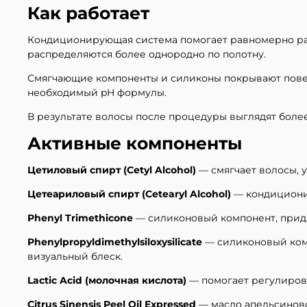
Как работает
Кондиционирующая система помогает равномерно рас
распределяются более однородно по полотну.
Смягчающие компоненты и силиконы покрывают повер
необходимый pH формулы.
В результате волосы после процедуры выглядят боле
Активные компоненты
Цетиловый спирт (Cetyl Alcohol)
— смягчает волосы, 
Цетеариловый спирт (Cetearyl Alcohol)
— кондиционир
Phenyl Trimethicone
— силиконовый компонент, прида
Phenylpropyldimethylsiloxysilicate
— силиконовый комп
визуальный блеск.
Lactic Acid (молочная кислота)
— помогает регулирова
Citrus Sinensis Peel Oil Expressed
— масло апельсиново