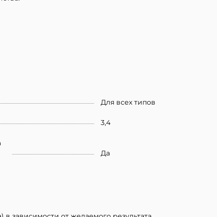
Для всех типов
3,4
а
Да
а) в зависимости от желаемого результата.