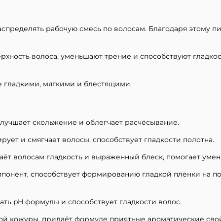
пределять рабочую смесь по волосам. Благодаря этому пи
хность волоса, уменьшают трение и способствуют гладко
е гладкими, мягкими и блестящими.
улучшает скольжение и облегчает расчёсывание.
ует и смягчает волосы, способствует гладкости полотна.
ёт волосам гладкость и выраженный блеск, помогает умен
онент, способствует формированию гладкой плёнки на по
ть pH формулы и способствует гладкости волос.
й кожуры, придаёт формуле приятные ароматические свой