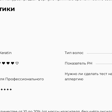
тики
Keratin
Тип волос
 ♥ ♥ ♥ ♡
Показатель PH
Нужно ли сделать тест н
ля Профессионального
аллергию
✦✦✦✦✦
ичестве от 10 до 20% (от массы красителя, без учёта оксид