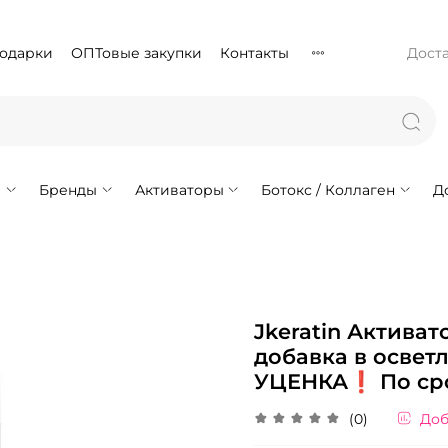
подарки
ОПТовые закупки
Контакты
Доста
!
Бренды
Активаторы
Ботокс / Коллаген
Д
Jkeratin Активат
добавка в освет
УЦЕНКА❗️ По ср
(0)
Доб