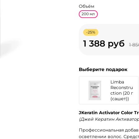
Объём
200 мл
-25%
1 388 руб
1 8
Выберите подарок
Limba
Reconstru
ction (20 г
(сашет))
JKeratin Activator Color 
(Джей Кератин Активатор
Профессиональная добав
осветлении волос. Средс