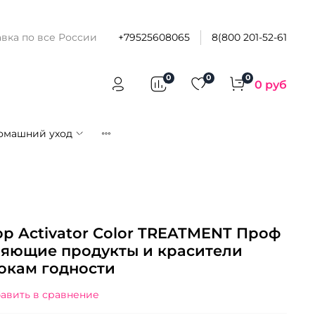
вка по все России
+79525608065
8(800 201-52-61
0
0
0
0 руб
омашний уход
ор Activator Color TREATMENT Проф
ляющие продукты и красители
окам годности
авить в сравнение