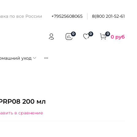
вка по все России
+79525608065
8(800 201-52-61
0
0
0
0 руб
омашний уход
 PRP08 200 мл
авить в сравнение