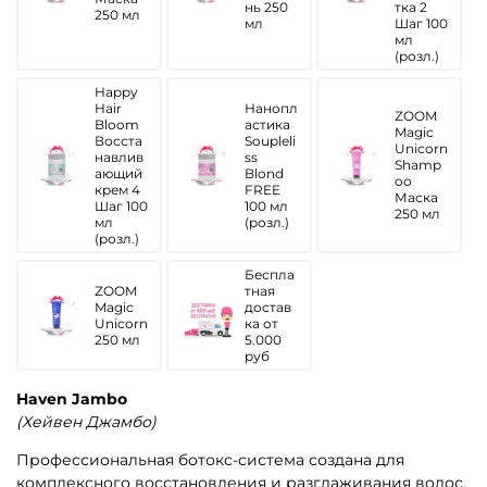
нь 250
тка 2
250 мл
мл
Шаг 100
мл
(розл.)
Happy
Hair
Нанопл
ZOOM
Bloom
астика
Magic
Восста
Soupleli
Unicorn
навлив
ss
Shamp
ающий
Blond
oo
крем 4
FREE
Маска
Шаг 100
100 мл
250 мл
мл
(розл.)
(розл.)
Беспла
ZOOM
тная
Magic
достав
Unicorn
ка от
250 мл
5.000
руб
Haven Jambo
(Хейвен Джамбо)
Профессиональная ботокс-система создана для
комплексного восстановления и разглаживания волос.