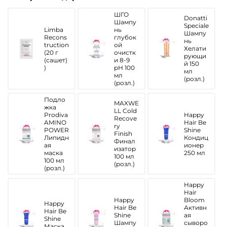
ШГО
Donatti
Шампу
Speciale
Limba
нь
Шампу
Recons
глубок
нь
truction
ой
Хелати
(20 г
очистк
рующи
(сашет)
и 8-9
й 150
)
рН 100
мл
мл
(розл.)
(розл.)
Подло
MAXWE
жка
LL Cold
Prodiva
Happy
Recove
AMINO
Hair Be
ry
POWER
Shine
Finish
Липидн
Кондиц
Финал
ая
ионер
изатор
маска
250 мл
100 мл
100 мл
(розл.)
(розл.)
Happy
Hair
Happy
Bloom
Happy
Hair Be
Активн
Hair Be
Shine
ая
Shine
Шампу
сыворо
Маска