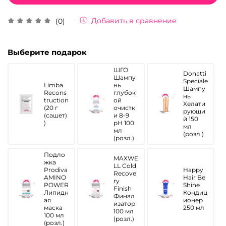
Добавить в сравнение
(0)
Выберите подарок
ШГО
Donatti
Шампу
Speciale
Limba
нь
Шампу
Recons
глубок
нь
truction
ой
Хелати
(20 г
очистк
рующи
(сашет)
и 8-9
й 150
)
рН 100
мл
мл
(розл.)
(розл.)
Подло
MAXWE
жка
LL Cold
Prodiva
Happy
Recove
AMINO
Hair Be
ry
POWER
Shine
Finish
Липидн
Кондиц
Финал
ая
ионер
изатор
маска
250 мл
100 мл
100 мл
(розл.)
(розл.)