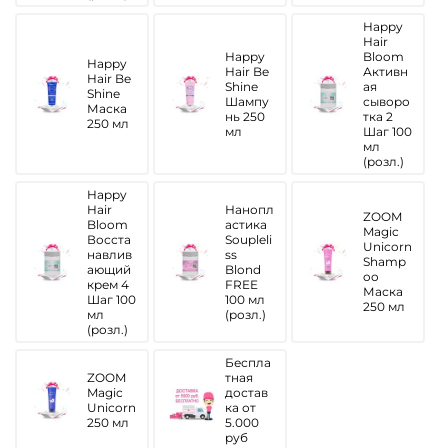
Happy
Hair
Happy
Bloom
Happy
Hair Be
Активн
Hair Be
Shine
ая
Shine
Шампу
сыворо
Маска
нь 250
тка 2
250 мл
мл
Шаг 100
мл
(розл.)
Happy
Hair
Нанопл
ZOOM
Bloom
астика
Magic
Восста
Soupleli
Unicorn
навлив
ss
Shamp
ающий
Blond
oo
крем 4
FREE
Маска
Шаг 100
100 мл
250 мл
мл
(розл.)
(розл.)
Беспла
ZOOM
тная
Magic
достав
Unicorn
ка от
250 мл
5.000
руб