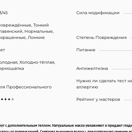
3/45
Сила модификации
овреждённые, Тонкий
лавянский, Нормальные,
крашенные, Ломкие
Степень Повреждения
ет
Питание
олодная, Холодно-тёплая,
ермошапка
Антижелтизна
Нужно ли сделать тест н
ля Профессионального
аллергию
✦✦✦✦✧
Рейтинг у мастеров
ут с дополнительным теплом. Натуральные масла увлажняют и придают гладкос
волосы от повреждений. Cмягчает вьющиеся волосы, предотвращает сечение ко