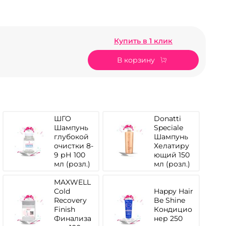
Купить в 1 клик
В корзину
ШГО
Donatti
Шампунь
Speciale
глубокой
Шампунь
очистки 8-
Хелатиру
9 рН 100
ющий 150
мл (розл.)
мл (розл.)
MAXWELL
Cold
Happy Hair
Recovery
Be Shine
Finish
Кондицио
Финализа
нер 250