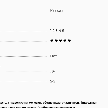
Мягкая
1-2-3-4-5
♥ ♥ ♥ ♥ ♥
Нет
а
Да
5/5
ть, а гидроксиэтил мочевина обеспечивает эластичность. Гидролизат
нцов и придает им сияние. Смойте продукт полностью.