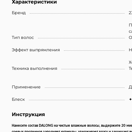
Характеристики
Бренд
2
П
с
Тип волос
О
Эффект выпрямления
Н
Х
Техника выполнения
Т
Применение
Д
Блеск
Инструкция
Нанесите состав DALONG на чистые влажные волосы, выдержите 20 мин
соевых протеинов заполняет кутикулы, удерживает влагу и защищает 