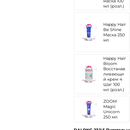
маска 100
мл (розл.)
Happy Hair
Be Shine
Маска 250
мл
Happy Hair
Bloom
Восстанав
ливающи
й крем 4
Шаг 100
мл (розл.)
ZOOM
Magic
Unicorn
250 мл
DALONG 23/45 Питательн