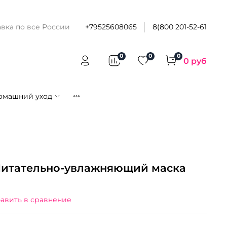
вка по все России
+79525608065
8(800 201-52-61
0
0
0
0 руб
омашний уход
 Питательно-увлажняющий маска
авить в сравнение