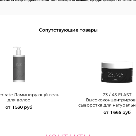
Сопутствующие товары
Lamirate Ламинирующй гель
23 / 45 ELAST
для волос
Высококонцентриров
сыворотка для натуральн
от
1 530 руб
от
1 665 руб