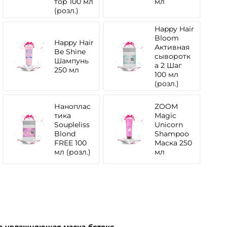
тор 100 мл
мл
(розл.)
Happy Hair
Bloom
Happy Hair
Активная
Be Shine
сыворотк
Шампунь
а 2 Шаг
250 мл
100 мл
(розл.)
Наноплас
ZOOM
тика
Magic
Soupleliss
Unicorn
Blond
Shampoo
FREE 100
Маска 250
мл (розл.)
мл
о-увлажняющая маска-ботокс